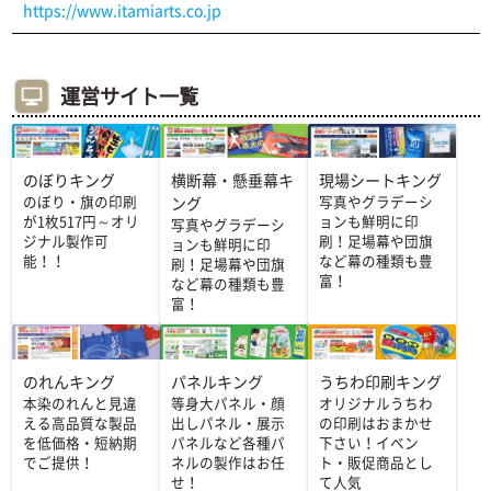
https://www.itamiarts.co.jp
運営サイト一覧
のぼりキング
横断幕・懸垂幕キ
現場シートキング
のぼり・旗の印刷
写真やグラデーシ
ング
が1枚517円～オリ
ョンも鮮明に印
写真やグラデーシ
ジナル製作可
刷！足場幕や団旗
ョンも鮮明に印
能！！
など幕の種類も豊
刷！足場幕や団旗
富！
など幕の種類も豊
富！
のれんキング
パネルキング
うちわ印刷キング
本染のれんと見違
等身大パネル・顔
オリジナルうちわ
える高品質な製品
出しパネル・展示
の印刷はおまかせ
を低価格・短納期
パネルなど各種パ
下さい！イベン
でご提供！
ネルの製作はお任
ト・販促商品とし
せ！
て人気