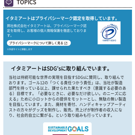
TOPICS
イタミアートはプライバシーマーク認定を取得しています。
弊社株式会社イタミアートは、プライバシーマーク認
定を取得し、お客様の個人情報保護を徹底しておりま
す。
プライバシーマークについて詳しく見る
open_in_new
※外部サイトに移動します
イタミアートはSDG’sに取り組んでいます。
当社は持続可能な世界の実現を目指すSDGsに賛同し、取り組んで
おります。ゴール12の「つくる責任つかう責任」は、当社が製造
部門を持っている以上、課せられた果たすべき（意識する必要のあ
る）目標です。「必要なときに、必要なだけ欲しい。のニーズに応
える」ために小ロットからの提供をモットーとし、無駄の無い製造
を目指しています。また、廃材を寄付、ハンディキャップアーティ
ストの方々がグッズを制作し、販売。売上げが制作者の収入にな
り、社会的自立に繋がる。という取り組みも行っています。