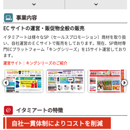
keyboard_arrow_down
keyboard_arrow_down
事業内容
EC サイトの運営・販促物全般の販売
イタミアートは様々なSP（セールスプロモーション）商材を取り扱
い、自社運営のＥＣサイトで販売をしております。現在、SP商材専
門ECプラットフォーム「キングシリーズ」を15サイト運営しており
ます。
運営サイト：キングシリーズのご紹介
イタミアートの特徴
自社一貫体制によりコストを削減