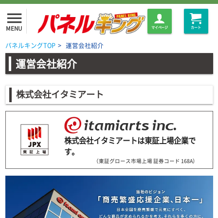
menu
MENU
マイページ
カート
パネルキングTOP
>
運営会社紹介
運営会社紹介
株式会社イタミアート
株式会社イタミアートは東証上場企業で
す。
（東証グロース市場上場 証券コード 168A）