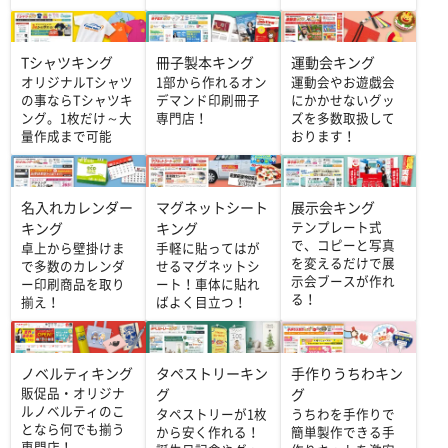
Tシャツキング
冊子製本キング
運動会キング
オリジナルTシャツ
1部から作れるオン
運動会やお遊戯会
の事ならTシャツキ
デマンド印刷冊子
にかかせないグッ
ング。1枚だけ～大
専門店！
ズを多数取扱して
量作成まで可能
おります！
名入れカレンダー
マグネットシート
展示会キング
テンプレート式
キング
キング
で、コピーと写真
卓上から壁掛けま
手軽に貼ってはが
を変えるだけで展
で多数のカレンダ
せるマグネットシ
示会ブースが作れ
ー印刷商品を取り
ート！車体に貼れ
る！
揃え！
ばよく目立つ！
ノベルティキング
タペストリーキン
手作りうちわキン
販促品・オリジナ
グ
グ
ルノベルティのこ
タペストリーが1枚
うちわを手作りで
となら何でも揃う
から安く作れる！
簡単製作できる手
専門店！