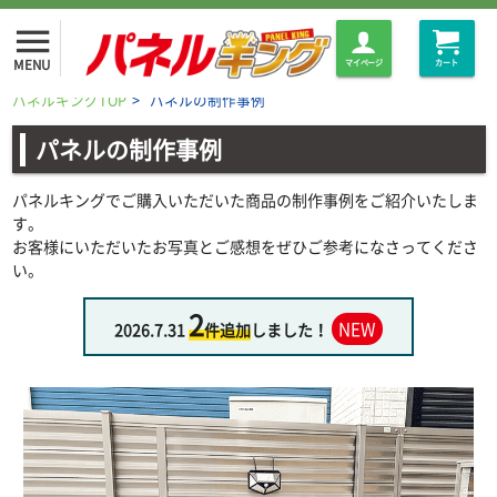
menu
MENU
マイページ
カート
パネルキングTOP
>
パネルの制作事例
パネルの制作事例
パネルキングでご購入いただいた商品の制作事例をご紹介いたしま
す。
お客様にいただいたお写真とご感想をぜひご参考になさってくださ
い。
2
NEW
2026.7.31
件追加
しました！