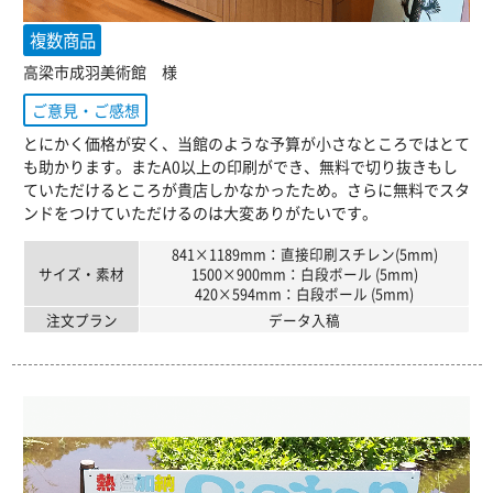
複数商品
高梁市成羽美術館 様
ご意見・ご感想
とにかく価格が安く、当館のような予算が小さなところではとて
も助かります。またA0以上の印刷ができ、無料で切り抜きもし
ていただけるところが貴店しかなかったため。さらに無料でスタ
ンドをつけていただけるのは大変ありがたいです。
841×1189mm：直接印刷スチレン(5mm)
サイズ・素材
1500×900mm：白段ボール (5mm)
420×594mm：白段ボール (5mm)
注文プラン
データ入稿