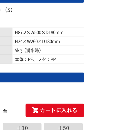
ト（S）
H87.2×W500×D180mm
H24×W260×D180mm
5kg（満水時）
本体：PE、フタ：PP
カートに入れる
台
＋10
＋50