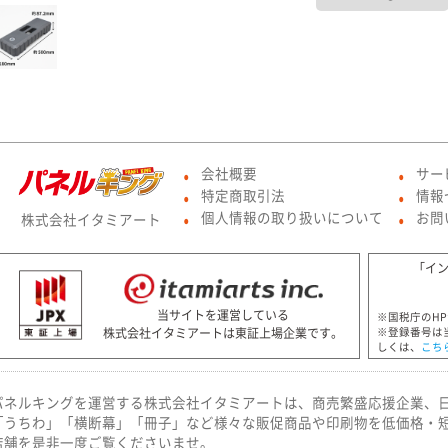
会社概要
サー
●
●
特定商取引法
情報
●
●
個人情報の取り扱いについて
お問
株式会社イタミアート
●
●
「イ
当サイトを運営している
※国税庁のH
株式会社イタミアートは東証上場企業です。
※登録番号は
しくは、
こち
パネルキングを運営する株式会社イタミアートは、商売繁盛応援企業、
「うちわ」「横断幕」「冊子」など様々な販促商品や印刷物を低価格・
店舗を是非一度ご覧くださいませ。