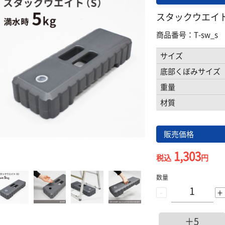
スタックウエイ
商品番号：T-sw_s
サイズ
底部くぼみサイズ
重量
材質
販売価格
1,303
税込
円
数量
-
+
＋5