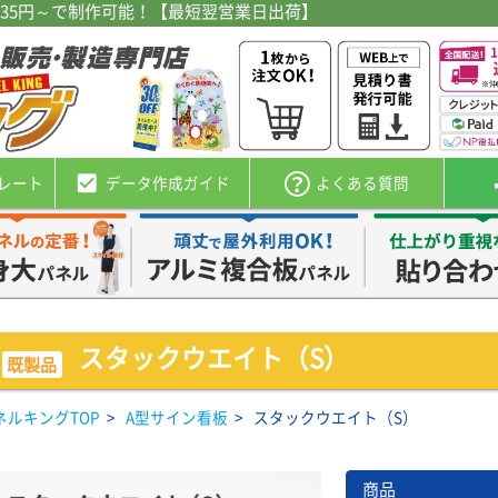
35円～で制作可能！【最短翌営業日出荷】
check_box
レート
データ
作成
ガイド
よくある質問
スタックウエイト（S）
既製品
ネルキングTOP
>
A型サイン看板
>
スタックウエイト（S）
商品