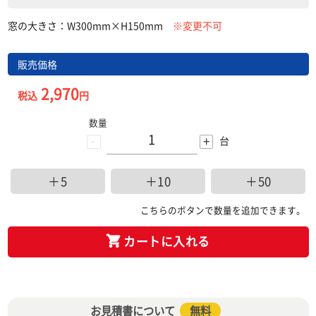
窓の大きさ：W300mm×H150mm
※変更不可
販売価格
2,970
税込
円
数量
-
+
台
＋5
＋10
＋50
こちらのボタンで数量を追加できます。
カートに入れる
お見積書について
無料