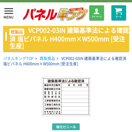
menu
MENU
マイページ
カート
VCP002-03IN 建築基準法による確認
既製品
済 塩ビパネル H400mm×W500mm [受注
生産]
パネルキングTOP
>
既製商品
>
VCP002-03IN 建築基準法による確認済
塩ビパネル H400mm×W500mm [受注生産]