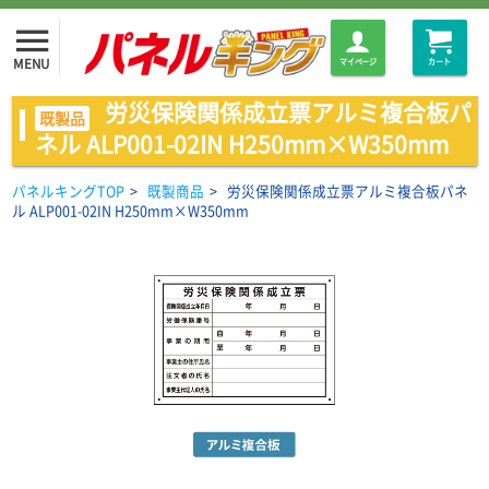
menu
MENU
マイページ
カート
労災保険関係成立票アルミ複合板パ
既製品
ネル ALP001-02IN H250mm×W350mm
パネルキングTOP
>
既製商品
>
労災保険関係成立票アルミ複合板パネ
ル ALP001-02IN H250mm×W350mm